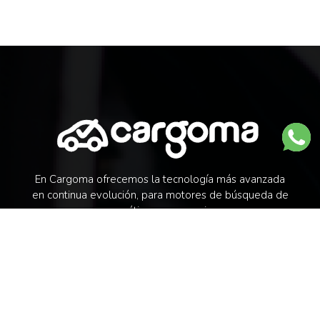
En Cargoma ofrecemos la tecnología más avanzada
en continua evolución, para motores de búsqueda de
neumáticos y accesorios.
CONTACTO
Email:
info@cargoma.es
Tfn:
91 761 39 45